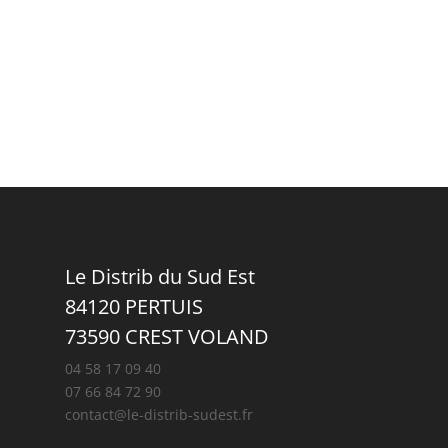
Le Distrib du Sud Est
84120 PERTUIS
73590 CREST VOLAND
04 58 17 09 40
07 66 84 72 90
contact@le-distrib-sudest.fr